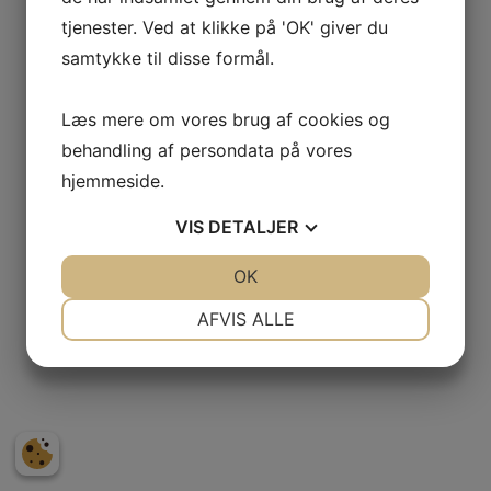
tjenester. Ved at klikke på 'OK' giver du
samtykke til disse formål.
Læs mere om vores brug af cookies og
behandling af persondata på vores
hjemmeside.
VIS
DETALJER
JA
NEJ
OK
JA
NEJ
NØDVENDIGE
PRÆFERENCER
AFVIS ALLE
JA
NEJ
JA
NEJ
MARKETING
STATISTIK